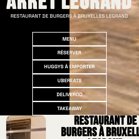
Arrêt Legrand
RESTAURANT DE BURGERS À BRUXELLES LEGRAND
Menu
MENU
Réserver
RÉSERVER
Huggys à emporter
HUGGYS À EMPORTER
UberEats
UBEREATS
Deliveroo
DELIVEROO
Takeaway
TAKEAWAY
Restaurant de
burgers à Bruxel