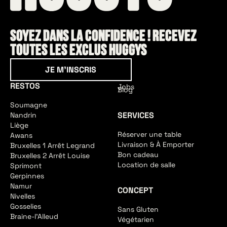
Soyez dans la confidence ! Recevez
toutes les exclus HUGGYS
Je m'inscris
JE M'INSCRIS
RESTOS
Jobs
Blog
Soumagne
SERVICES
Nandrin
Liège
Réserver une table
Awans
Livraison & À Emporter
Bruxelles 1 Arrêt Legrand
Bon cadeau
Bruxelles 2 Arrêt Louise
Location de salle
Sprimont
Gerpinnes
Namur
CONCEPT
Nivelles
Gosselies
Sans Gluten
Braine-l'Alleud
Végétarien