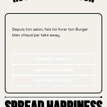
ys
on
Depuis ton salon, fais toi livrer ton Burger
bien chaud par take away.
Livraison UberEats
LIVRAISON UBEREATS
Livraison Deliveroo
LIVRAISON DELIVEROO
Livraison Takeaway
LIVRAISON TAKEAWAY