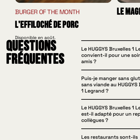
Le Mag
BURGER OF THE MONTH
L'effiloché de porc
Disponible en août.
Questions
Le HUGGYS Bruxelles 1 L
convient-il pour une soi
fréquentes
amis ?
Puis-je manger sans glu
Oui, l’ambiance du resta
sans viande au HUGGYS B
parfaite pour un dîner en
1 Legrand ?
avant ou après un ciné,
une sortie dans le quarti
Le HUGGYS Bruxelles 1 L
Absolument. Plusieurs d
pouvez réserver à l’avan
est-il adapté pour un re
sont proposés avec pain
collègues ?
de confort. Pour organis
steak végétarien ou vég
moment à plusieurs, déc
alternatives sont prépar
page
Entre amis
.
Les restaurants sont-ils