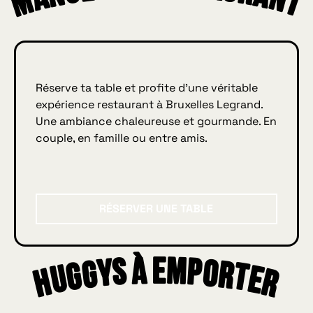
er
urant
Réserve ta table et profite d’une véritable
expérience restaurant à Bruxelles Legrand.
Une ambiance chaleureuse et gourmande. En
couple, en famille ou entre amis.
Réserver une table
RÉSERVER UNE TABLE
Huggys à emporter