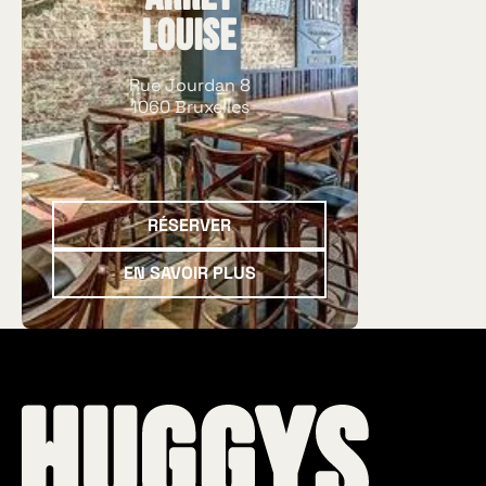
produits de qualité, des 
Louise
généreuses et de véritab
cuisinés.
Rue Jourdan 8
1060 Bruxelles
Réserver
RÉSERVER
En savoir plus
EN SAVOIR PLUS