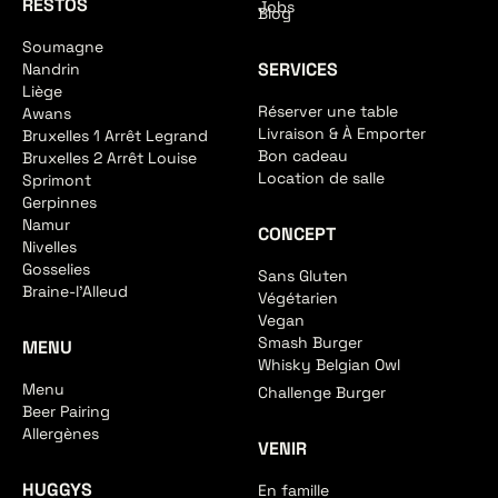
RESTOS
Jobs
Blog
Soumagne
SERVICES
Nandrin
Liège
Réserver une table
Awans
Livraison & À Emporter
Bruxelles 1 Arrêt Legrand
Bon cadeau
Bruxelles 2 Arrêt Louise
Location de salle
Sprimont
Gerpinnes
Namur
CONCEPT
Nivelles
Gosselies
Sans Gluten
Braine-l'Alleud
Végétarien
Vegan
Smash Burger
MENU
Whisky Belgian Owl
Menu
Challenge Burger
Beer Pairing
Allergènes
VENIR
HUGGYS
En famille