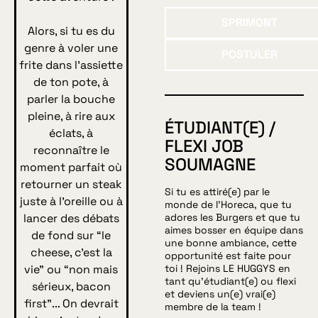
Sprimont
SPRIMONT
Alors, si tu es du
Postuler
genre à voler une
POSTULER
frite dans l’assiette
de ton pote, à
parler la bouche
pleine, à rire aux
ÉTUDIANT(E) /
éclats, à
FLEXI JOB
reconnaître le
SOUMAGNE
moment parfait où
retourner un steak
Si tu es attiré(e) par le
juste à l’oreille ou à
monde de l’Horeca, que tu
lancer des débats
adores les Burgers et que tu
aimes bosser en équipe dans
de fond sur “le
une bonne ambiance, cette
cheese, c’est la
opportunité est faite pour
vie” ou “non mais
toi ! Rejoins LE HUGGYS en
tant qu’étudiant(e) ou flexi
sérieux, bacon
et deviens un(e) vrai(e)
first”... On devrait
membre de la team !