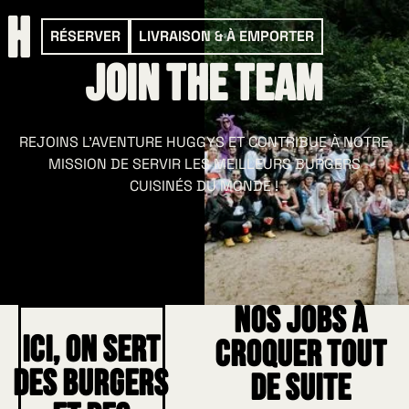
RÉSERVER
LIVRAISON & À EMPORTER
Join the Team
REJOINS L’AVENTURE HUGGYS ET CONTRIBUE À NOTRE
MISSION DE SERVIR LES MEILLEURS BURGERS
CUISINÉS DU MONDE !
Nos jobs à
Ici, on sert
croquer tout
des burgers
de suite