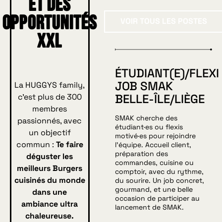
et des
Voir tous les p
opportunités
VOIR TOUS LES POSTES
XXL
ÉTUDIANT(E)/FLEXI
JOB SMAK
La HUGGYS family,
BELLE-ÎLE/LIÈGE
c'est plus de 300
membres
SMAK cherche des
passionnés, avec
étudiant·es ou flexis
un objectif
motivé·es pour rejoindre
commun :
Te faire
l’équipe. Accueil client,
préparation des
déguster les
commandes, cuisine ou
meilleurs Burgers
comptoir, avec du rythme,
cuisinés du monde
du sourire. Un job concret,
gourmand, et une belle
dans une
occasion de participer au
ambiance ultra
lancement de SMAK.
chaleureuse.