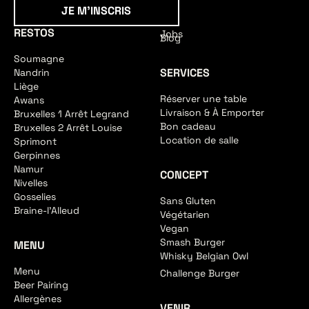
Je m'inscris
JE M'INSCRIS
RESTOS
Jobs
Blog
Soumagne
SERVICES
Nandrin
Liège
Réserver une table
Awans
Livraison & À Emporter
Bruxelles 1 Arrêt Legrand
Bon cadeau
Bruxelles 2 Arrêt Louise
Location de salle
Sprimont
Gerpinnes
Namur
CONCEPT
Nivelles
Gosselies
Sans Gluten
Braine-l'Alleud
Végétarien
Vegan
Smash Burger
MENU
Whisky Belgian Owl
Menu
Challenge Burger
Beer Pairing
Allergènes
VENIR