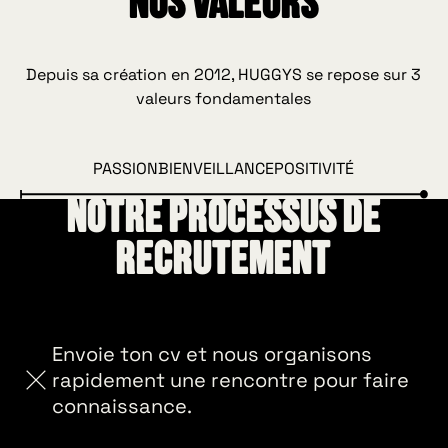
Nos valeurs
du détail, 
contagieux. Et puis surtout, tu es
le goût fo
garant d'une expérience inoubliable
grandi
pour nos clients. #Spreadhappiness !
ensemble
Depuis sa création en 2012, HUGGYS se repose sur 3
valeurs fondamentales
PASSION
BIENVEILLANCE
POSITIVITÉ
Notre processus de
recrutement
Envoie ton cv et nous organisons
rapidement une rencontre pour faire
connaissance.