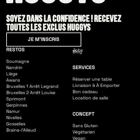
Soyez dans la confidence ! Recevez
toutes les exclus HUGGYS
Je m'inscris
JE M'INSCRIS
RESTOS
Jobs
Blog
Soumagne
SERVICES
Nandrin
Liège
Réserver une table
Awans
Livraison & À Emporter
Bruxelles 1 Arrêt Legrand
Bon cadeau
Bruxelles 2 Arrêt Louise
Location de salle
Sprimont
Gerpinnes
Namur
CONCEPT
Nivelles
Gosselies
Sans Gluten
Braine-l'Alleud
Végétarien
Vegan