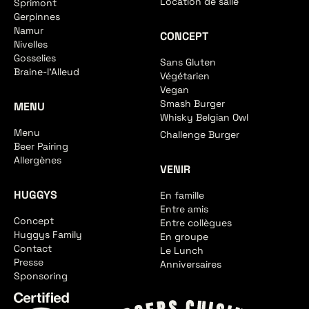
Location de salle
Sprimont
Gerpinnes
Namur
CONCEPT
Nivelles
Gosselies
Sans Gluten
Braine-l'Alleud
Végétarien
Vegan
Smash Burger
MENU
Whisky Belgian Owl
Menu
Challenge Burger
Beer Pairing
Allergènes
VENIR
HUGGYS
En famille
Entre amis
Concept
Entre collègues
Huggys Family
En groupe
Contact
Le Lunch
Presse
Anniversaires
Sponsoring