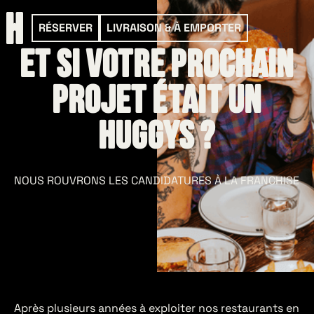
RÉSERVER
LIVRAISON & À EMPORTER
et si votre prochain
projet était un
huggys ?
NOUS ROUVRONS LES CANDIDATURES À LA FRANCHISE
Après plusieurs années à exploiter nos restaurants en