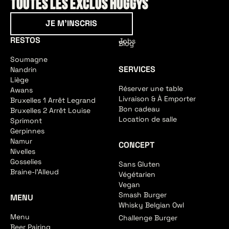
toutes les exclus HUGGYS
Je m'inscris
JE M'INSCRIS
RESTOS
Jobs
Blog
Soumagne
SERVICES
Nandrin
Liège
Réserver une table
Awans
Livraison & À Emporter
Bruxelles 1 Arrêt Legrand
Bon cadeau
Bruxelles 2 Arrêt Louise
Location de salle
Sprimont
Gerpinnes
Namur
CONCEPT
Nivelles
Gosselies
Sans Gluten
Braine-l'Alleud
Végétarien
Vegan
Smash Burger
MENU
Whisky Belgian Owl
Menu
Challenge Burger
Beer Pairing