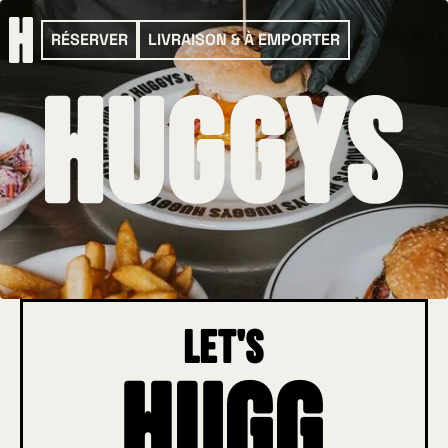
RÉSERVER
LIVRAISON & À EMPORTER
let's
Hugg