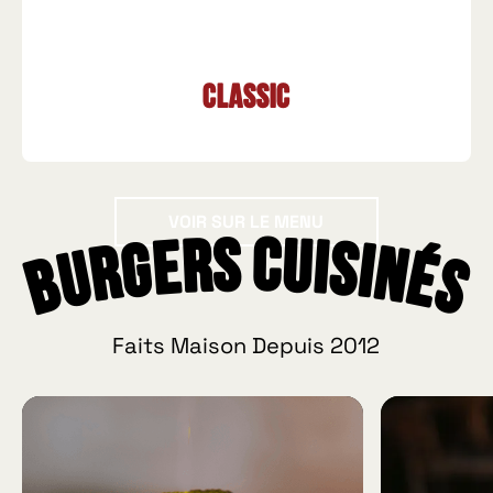
Classic
Voir sur le menu
VOIR SUR LE MENU
Burgers Cuisinés
Faits Maison Depuis 2012