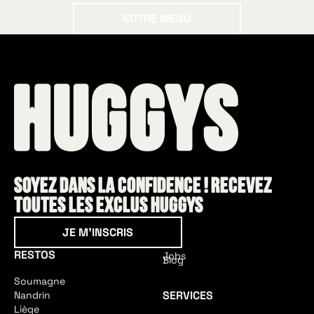
Notre menu
NOTRE MENU
Soyez dans la confidence ! Recevez
toutes les exclus HUGGYS
Je m'inscris
JE M'INSCRIS
RESTOS
Jobs
Blog
Soumagne
SERVICES
Nandrin
Liège