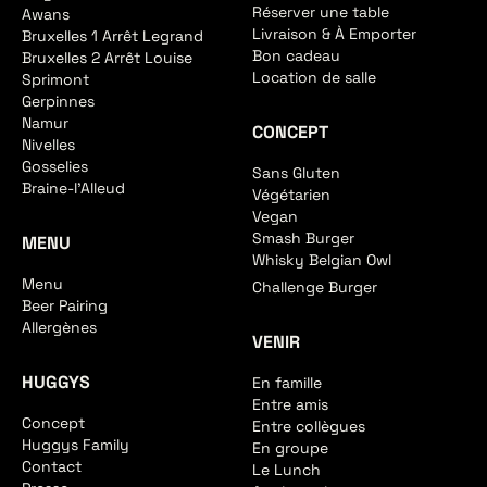
Réserver une table
Awans
Livraison & À Emporter
Bruxelles 1 Arrêt Legrand
Bon cadeau
Bruxelles 2 Arrêt Louise
Location de salle
Sprimont
Gerpinnes
Namur
CONCEPT
Nivelles
Gosselies
Sans Gluten
Braine-l'Alleud
Végétarien
Vegan
Smash Burger
MENU
Whisky Belgian Owl
Menu
Challenge Burger
Beer Pairing
Allergènes
VENIR
HUGGYS
En famille
Entre amis
Concept
Entre collègues
Huggys Family
En groupe
Contact
Le Lunch