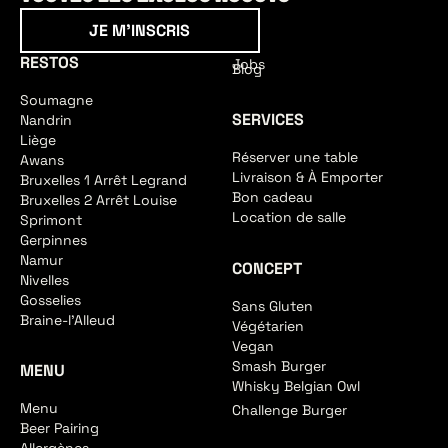
Je m'inscris
JE M'INSCRIS
RESTOS
Jobs
Blog
Soumagne
SERVICES
Nandrin
Liège
Réserver une table
Awans
Livraison & À Emporter
Bruxelles 1 Arrêt Legrand
Bon cadeau
Bruxelles 2 Arrêt Louise
Location de salle
Sprimont
Gerpinnes
Namur
CONCEPT
Nivelles
Gosselies
Sans Gluten
Braine-l'Alleud
Végétarien
Vegan
Smash Burger
MENU
Whisky Belgian Owl
Menu
Challenge Burger
Beer Pairing
Allergènes