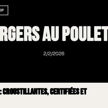
OP
rgers au poule
2/2/2026
: croustillantes, certifiées et