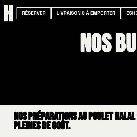
RÉSERVER
LIVRAISON & À EMPORTER
ESH
Nos Bu
Nos préparations au poulet halal 
pleines de goût.