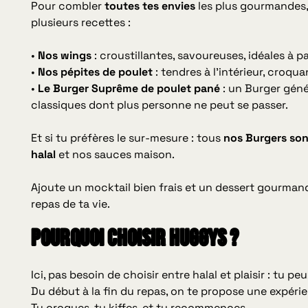
Pour combler
toutes tes envies
les plus gourmandes, 
plusieurs recettes :
•
Nos wings
: croustillantes, savoureuses, idéales à p
•
Nos pépites de poulet
: tendres à l’intérieur, croquan
•
Le Burger Suprême de poulet pané
: un Burger géné
classiques dont plus personne ne peut se passer.
Et si tu préfères le sur-mesure : tous
nos Burgers son
halal
et nos sauces maison.
Ajoute un mocktail bien frais et un dessert gourman
repas de ta vie.
Pourquoi choisir HUGGYS ?
Ici, pas besoin de choisir entre halal et plaisir : tu pe
Du début à la fin du repas, on te propose une expér
Tu croques, tu kiffes, et tu recommences.