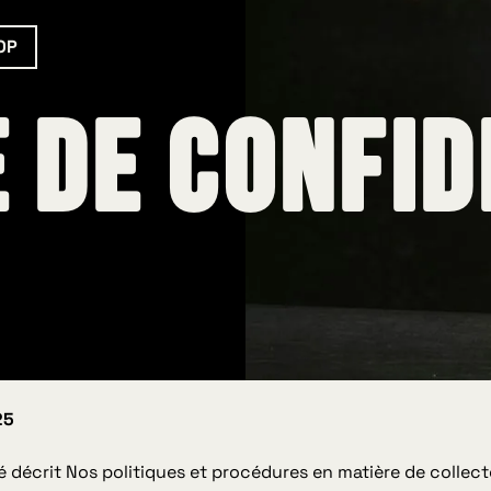
OP
e de confid
25
é décrit Nos politiques et procédures en matière de collecte