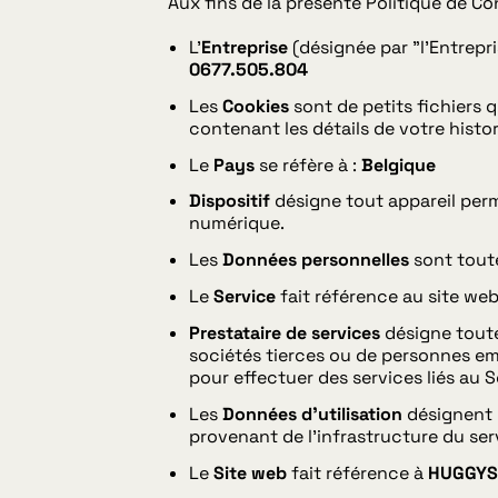
Aux fins de la présente Politique de Con
L'
Entreprise
(désignée par "l'Entrepr
0677.505.804
Les
Cookies
sont de petits fichiers 
contenant les détails de votre histo
Le
Pays
se réfère à :
Belgique
Dispositif
désigne tout appareil perm
numérique.
Les
Données personnelles
sont toute
Le
Service
fait référence au site web
Prestataire de services
désigne toute
sociétés tierces ou de personnes empl
pour effectuer des services liés au Se
Les
Données d'utilisation
désignent l
provenant de l'infrastructure du serv
Le
Site web
fait référence à
HUGGY