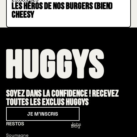
Les héros de nos burgers (bien)
cheesy
Soyez dans la confidence ! Recevez
toutes les exclus HUGGYS
Je m'inscris
JE M'INSCRIS
RESTOS
Jobs
Blog
Soumagne