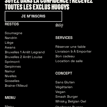
Soyez dans la confidence ! Recevez
toutes les exclus HUGGYS
Je m'inscris
JE M'INSCRIS
RESTOS
Jobs
Blog
Soumagne
SERVICES
Nandrin
Liège
Réserver une table
Awans
Livraison & À Emporter
Bruxelles 1 Arrêt Legrand
Bon cadeau
Bruxelles 2 Arrêt Louise
Location de salle
Sprimont
Gerpinnes
Namur
CONCEPT
Nivelles
Gosselies
Sans Gluten
Braine-l'Alleud
Végétarien
Vegan
Smash Burger
MENU
Whisky Belgian Owl
Menu