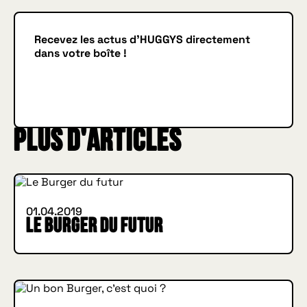
Recevez les actus d'HUGGYS directement
dans votre boîte !
Je m'inscris
JE M'INSCRIS
IN BURGER WE TRUST
Plus d'articles
INSIDE HUGGYS
01.04.2019
Le Burger du futur
IN BURGER WE TRUST
INSIDE HUGGYS