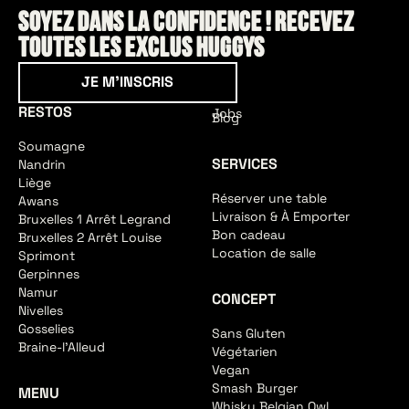
Soyez dans la confidence ! Recevez
toutes les exclus HUGGYS
Je m'inscris
JE M'INSCRIS
RESTOS
Jobs
Blog
Soumagne
SERVICES
Nandrin
Liège
Réserver une table
Awans
Livraison & À Emporter
Bruxelles 1 Arrêt Legrand
Bon cadeau
Bruxelles 2 Arrêt Louise
Location de salle
Sprimont
Gerpinnes
Namur
CONCEPT
Nivelles
Gosselies
Sans Gluten
Braine-l'Alleud
Végétarien
Vegan
Smash Burger
MENU
Whisky Belgian Owl