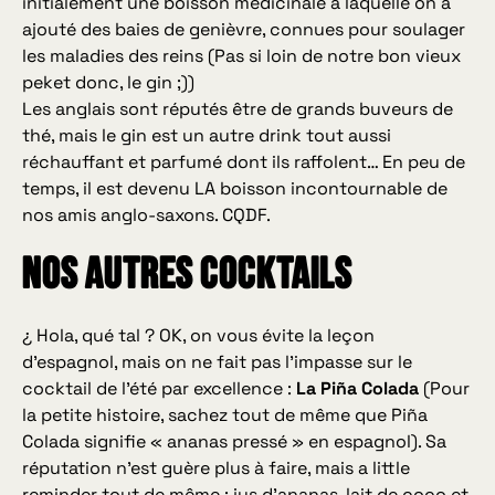
initialement une boisson médicinale à laquelle on a
ajouté des baies de genièvre, connues pour soulager
les maladies des reins (Pas si loin de notre bon vieux
peket donc, le gin ;))
Les anglais sont réputés être de grands buveurs de
thé, mais le gin est un autre drink tout aussi
réchauffant et parfumé dont ils raffolent… En peu de
temps, il est devenu LA boisson incontournable de
nos amis anglo-saxons. CQDF.
Nos autres cocktails
¿ Hola, qué tal ?
OK, on vous évite la leçon
d’espagnol, mais on ne fait pas l’impasse sur le
cocktail de l’été par excellence :
La Piña Colada
(Pour
la petite histoire, sachez tout de même que Piña
Colada signifie « ananas pressé » en espagnol). Sa
réputation n’est guère plus à faire, mais
a little
reminder
tout de même : jus d’ananas, lait de coco et