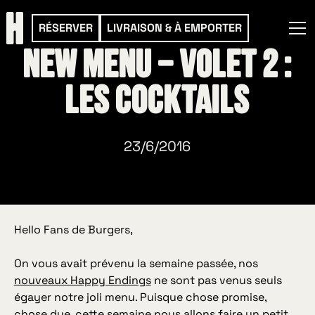
RÉSERVER
LIVRAISON & À EMPORTER
NEW MENU – Volet 2 :
les cocktails
23/6/2016
Hello Fans de Burgers,
On vous avait prévenu la semaine passée, nos
nouveaux Happy Endings
ne sont pas venus seuls
égayer notre joli menu. Puisque chose promise,
chose due, cette semaine nous allons faire un petit