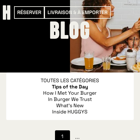
RÉSERVER
LIVRAISON & À EMPORTER
Blog
TOUTES LES CATÉGORIES
Tips of the Day
How I Met Your Burger
In Burger We Trust
What's New
Inside HUGGYS
...
1