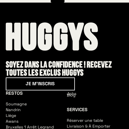
Soyez dans la confidence ! Recevez
toutes les exclus HUGGYS
Je m'inscris
JE M'INSCRIS
RESTOS
Jobs
Blog
Soumagne
SERVICES
Nandrin
Liège
Réserver une table
Awans
Livraison & À Emporter
Bruxelles 1 Arrêt Legrand