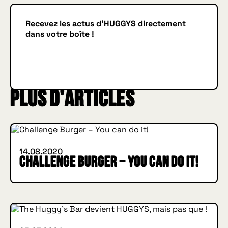
Recevez les actus d'HUGGYS directement
dans votre boîte !
Je m'inscris
JE M'INSCRIS
IN BURGER WE TRUST
Plus d'articles
INSIDE HUGGYS
14.08.2020
Challenge Burger – You can do it!
INSIDE HUGGYS