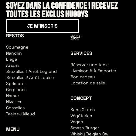
Soyez dans la confidence ! Recevez
toutes les exclus HUGGYS
Je m'inscris
JE M'INSCRIS
RESTOS
Jobs
Blog
Soumagne
SERVICES
Nandrin
Liège
Réserver une table
Awans
Livraison & À Emporter
Bruxelles 1 Arrêt Legrand
Bon cadeau
Bruxelles 2 Arrêt Louise
Location de salle
Sprimont
Gerpinnes
Namur
CONCEPT
Nivelles
Gosselies
Sans Gluten
Braine-l'Alleud
Végétarien
Vegan
Smash Burger
MENU
Whisky Belgian Owl