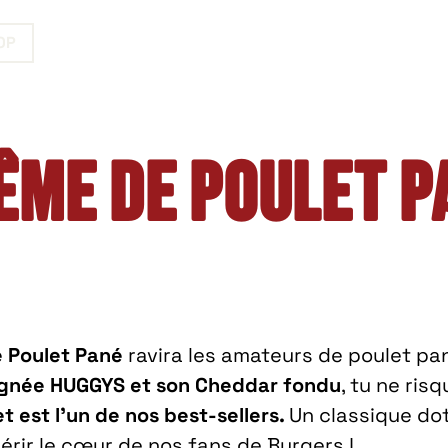
OP
ême de Poulet P
 Poulet Pané
ravira les amateurs de poulet pa
signée HUGGYS et son Cheddar fondu
, tu ne ris
est l’un de nos best-sellers.
Un classique do
rir le cœur de nos fans de Burgers !