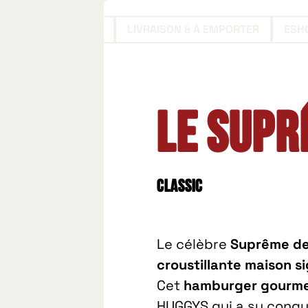
RÉSERVER
LIVRAISON & À EMPORTER
ESH
Le Supr
Classic
Le célèbre
Suprême de
croustillante maison 
Cet
hamburger gourmet 
HUGGYS qui a su conqué