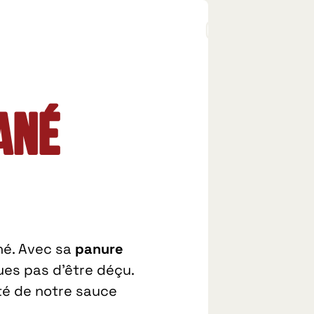
ané
né. Avec sa
panure
ques pas d’être déçu.
té de notre sauce