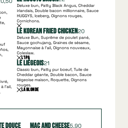
20,50
Deluxe bun, Patty Black Angus, Cheddar
irlandais, Double bacon millionnaire, Sauce
con,
HUGGYS, Iceberg, Oignons rouges,
e
Cornichons.
te,
20
Le Korean Fried Chicken
Deluxe Bun, Suprême de poulet pané,
Sauce gochujang, Graines de sésame,
œuf
Mayonnaise à l'ail, Oignons nouveaux,
eños,
Coleslaw.
n,
L'Ipa
21
Le Liégeois
Classic bun, Patty pur boeuf, Tuile de
Cheddar géante, Double bacon, Sauce
liégeoise maison, Roquette, Oignons
ivré,
rouges.
 l'ail,
La Blonde
,
5,90
te Douce
Mac and Cheese