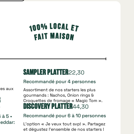
22,30
Sampler Platter
Recommandé pour 4 personnes
tes aux
Assortiment de nos starters les plus
gourmands : Nachos, Onion rings &
r
Croquettes de fromage « Magic Tom ».
44,30
Discovery Platter
0
Recommandé pour 6 à 10 personnes
 à 5 •
heddar:
L’option « Je veux tout svp! ». Partagez
et dégustez l’ensemble de nos starters !