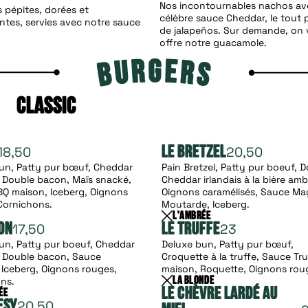
Nos incontournables nachos av
s pépites, dorées et
célèbre sauce Cheddar, le tout
antes, servies avec notre sauce
de jalapeños. Sur demande, on
offre notre guacamole.
Classic
18,50
20,50
Le Bretzel
bun, Patty pur bœuf, Cheddar
Pain Bretzel, Patty pur boeuf, 
s, Double bacon, Maïs snacké,
Cheddar irlandais à la bière amb
Q maison, Iceberg, Oignons
Oignons caramélisés, Sauce Ma
Cornichons.
Moutarde, Iceberg.
L'Ambrée
17,50
23
on
Le Truffe
bun, Patty pur boeuf, Cheddar
Deluxe bun, Patty pur bœuf,
s, Double bacon, Sauce
Croquette à la truffe, Sauce Tru
Iceberg, Oignons rouges,
maison, Roquette, Oignons rou
ns.
La Blonde
Le Chèvre Lardé au
ée
20,50
esy