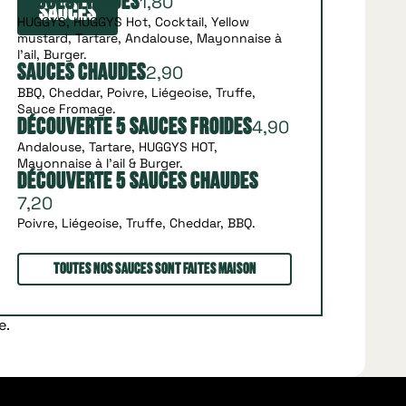
1,80
Sauces froides
Sauces
HUGGYS, HUGGYS Hot, Cocktail, Yellow
mustard, Tartare, Andalouse, Mayonnaise à
l'ail, Burger.
2,90
Sauces chaudes
BBQ, Cheddar, Poivre, Liégeoise, Truffe,
Sauce Fromage.
4,90
Découverte 5 Sauces Froides
Andalouse, Tartare, HUGGYS HOT,
Mayonnaise à l'ail & Burger.
Découverte 5 Sauces Chaudes
7,20
Poivre, Liégeoise, Truffe, Cheddar, BBQ.
Toutes nos sauces sont faites maison
e.