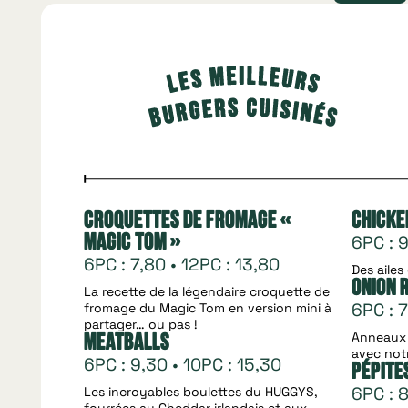
Croquettes de fromage «
Chicke
6PC : 9
Magic Tom »
6PC : 7,80 • 12PC : 13,80
Des ailes
Onion 
La recette de la légendaire croquette de
6PC : 7
fromage du Magic Tom en version mini à
partager… ou pas !
Anneaux 
Meatballs
avec not
6PC : 9,30 • 10PC : 15,30
Pépite
6PC : 8
Les incroyables boulettes du HUGGYS,