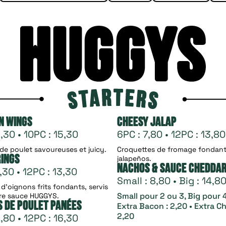
n Wings
Cheesy Jalap
,30 • 10PC : 15,30
6PC : 7,80 • 12PC : 13,80
 de poulet savoureuses et juicy.
Croquettes de fromage fondan
Rings
jalapeños.
Nachos & Sauce Chedda
,30 • 12PC : 13,30
Small : 8,80 • Big : 14,8
d’oignons frits fondants, servis
Small pour 2 ou 3, Big pour 4
re sauce HUGGYS.
s de poulet panées
Extra Bacon : 2,20 • Extra C
2,20
,80 • 12PC : 16,30