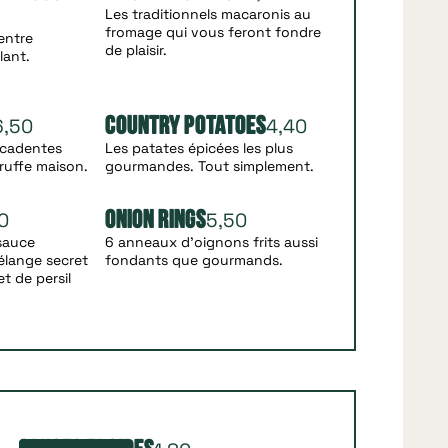
Les traditionnels macaronis au
fromage qui vous feront fondre
entre
de plaisir.
lant.
6,50
4,40
Country Potatoes
écadentes
Les patates épicées les plus
ruffe maison.
gourmandes. Tout simplement.
0
5,50
Onion Rings
sauce
6 anneaux d’oignons frits aussi
élange secret
fondants que gourmands.
et de persil