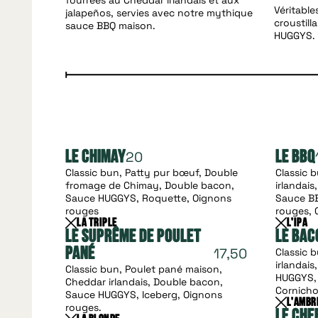
fourrées au Cheddar irlandais et aux
Véritable
jalapeños, servies avec notre mythique
croustill
sauce BBQ maison.
HUGGYS.
20
Le Chimay
Le BBQ
Classic bun, Patty pur bœuf, Double
Classic 
fromage de Chimay, Double bacon,
irlandai
Sauce HUGGYS, Roquette, Oignons
Sauce BB
rouges
rouges, 
La Triple
L'Ipa
Le Suprême de Poulet
Le Bac
17,50
Pané
Classic 
irlandai
Classic bun, Poulet pané maison,
HUGGYS, 
Cheddar irlandais, Double bacon,
Cornicho
Sauce HUGGYS, Iceberg, Oignons
L'Ambr
rouges.
Le Che