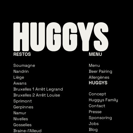
RESTOS
MENU
Soumagne
Menu
Nandrin
Beer Pairing
Liège
Allergènes
HUGGYS
Awans
Bruxelles 1 Arrêt Legrand
Concept
Bruxelles 2 Arrêt Louise
Huggys Family
Sprimont
Contact
Gerpinnes
Presse
Namur
Sponsoring
Nivelles
Jobs
Gosselies
Blog
Braine-l'Alleud