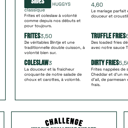
Sides
L'expérience HUGGYS
4,60
classique
Le mariage parfait 
Frites et coleslaw à volonté
douceur et croustil
comme depuis nos débuts et
pour toujours.
3,50
Frites
Truffle Fries
De véritables Bintje et une
Des loaded fries d
traditionnelle double cuisson, à
avec notre sauce T
volonté bien sur.
3
5,5
Coleslaw
Dirty Fries
La douceur et la fraicheur
Frites nappées de 
croquante de notre salade de
Cheddar et d’un m
choux et carottes, à volonté.
d’ail, de parmesan 
frais.