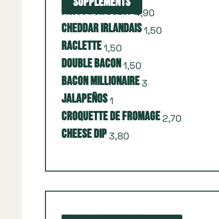
Suppléments
Patty Pur Boeuf
4,90
Cheddar irlandais
1,50
Raclette
1,50
Double Bacon
1,50
Bacon Millionaire
3
Jalapeños
1
Croquette de fromage
2,70
Cheese Dip
3,80