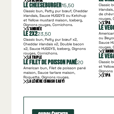
La Blonde
15,50
Le Cheeseburger
Classic 
irlandai
Classic bun, Patty pur bœuf, Cheddar
de chèvr
irlandais, Sauce HUGGYS ou Ketchup
rouges, 
et Yellow mustard maison, Iceberg,
L'Ipa
Oignons rouges, Cornichons.
Le Veg
L'Ambrée
23,50
Le 2X2
American
ou Beyon
Classic bun, Patty pur bœuf x2,
Sauce HU
Cheddar irlandais x2, Double bacon
rouges, 
x2, Sauce HUGGYS, Iceberg, Oignons
L'Ambr
rouges, Cornichons.
Le Veg
La Triple
20
Le Filet de Poisson Pané
Classic 
et Yello
American bun, Filet de poisson pané
Oignons 
maison, Sauce tartare maison,
L'Ipa
Roquette, Oignons rouges.
La Légère (SMASH EASY)