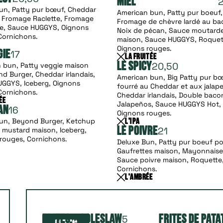
Miel
bun, Patty pur bœuf, Cheddar
American bun, Patty pur boeuf,
s, Fromage Raclette, Fromage
Fromage de chèvre lardé au ba
e, Sauce HUGGYS, Oignons
Noix de pécan, Sauce moutard
Cornichons.
maison, Sauce HUGGYS, Roquet
Oignons rouges.
17
gie
La Fruitée
20,50
 bun, Patty veggie maison
Le Spicy
d Burger, Cheddar irlandais,
American bun, Big Patty pur b
GGYS, Iceberg, Oignons
fourré au Cheddar et aux jalap
Cornichons.
Cheddar irlandais, Double baco
ée
Jalapeños, Sauce HUGGYS Hot,
16
an
Oignons rouges.
bun, Beyond Burger, Ketchup
L'Ipa
21
w mustard maison, Iceberg,
Le Poivre
rouges, Cornichons.
Deluxe Bun, Patty pur boeuf po
Gaufrettes maison, Mayonnaise à
Sauce poivre maison, Roquette
Cornichons.
L'Ambrée
5
Frites + Coleslaw
Frites de Pata