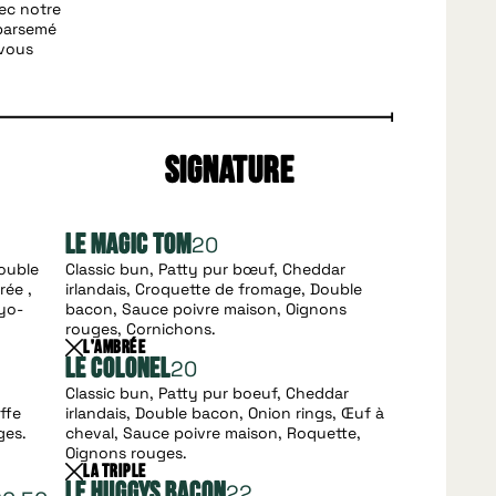
ec notre
 parsemé
 vous
signature
20
Le Magic Tom
Double
Classic bun, Patty pur bœuf, Cheddar
rée ,
irlandais, Croquette de fromage, Double
yo-
bacon, Sauce poivre maison, Oignons
rouges, Cornichons.
L'Ambrée
20
Le Colonel
Classic bun, Patty pur boeuf, Cheddar
ffe
irlandais, Double bacon, Onion rings, Œuf à
ges.
cheval, Sauce poivre maison, Roquette,
Oignons rouges.
La Triple
22
Le HUGGYS Bacon