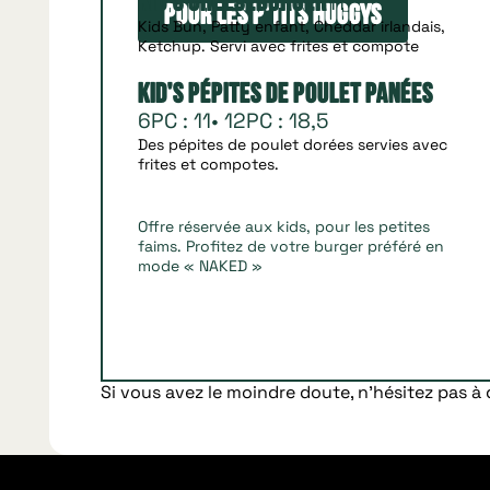
11
Kid's Cheeseburger
Pour les p'tits huggys
Kids Bun, Patty enfant, Cheddar irlandais,
Ketchup. Servi avec frites et compote
Kid's Pépites de Poulet Panées
6PC : 11• 12PC : 18,5
Des pépites de poulet dorées servies avec
frites et compotes.
Offre réservée aux kids, pour les petites
faims. Profitez de votre burger préféré en
mode « NAKED »
Si vous avez le moindre doute, n’hésitez pas à 