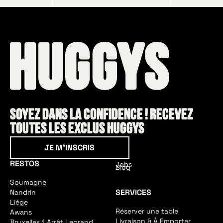
Soyez dans la confidence ! Recevez
toutes les exclus HUGGYS
Je m'inscris
JE M'INSCRIS
RESTOS
Jobs
Blog
Soumagne
SERVICES
Nandrin
Liège
Réserver une table
Awans
Livraison & À Emporter
Bruxelles 1 Arrêt Legrand