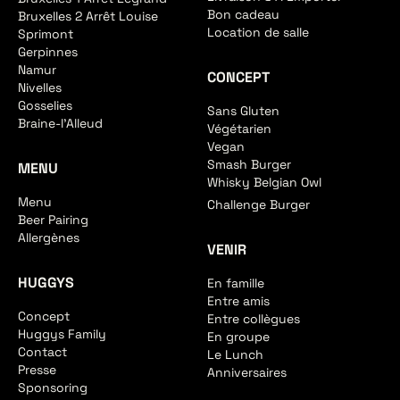
Bon cadeau
Bruxelles 2 Arrêt Louise
Location de salle
Sprimont
Gerpinnes
Namur
CONCEPT
Nivelles
Gosselies
Sans Gluten
Braine-l'Alleud
Végétarien
Vegan
Smash Burger
MENU
Whisky Belgian Owl
Menu
Challenge Burger
Beer Pairing
Allergènes
VENIR
HUGGYS
En famille
Entre amis
Concept
Entre collègues
Huggys Family
En groupe
Contact
Le Lunch
Presse
Anniversaires
Sponsoring