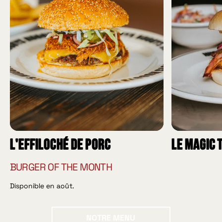
L'effiloché de porc
Le Magic 
BURGER OF THE MONTH
Disponible en août.
Notre menu
NOTRE MENU