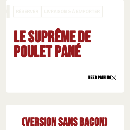
RÉSERVER
LIVRAISON & À EMPORTER
Le Suprême de
Poulet Pané
beer pairing
(Version sans bacon)