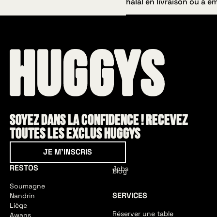
expérience 100 % confo
halal en livraison ou à e
nous proposons égalem
recettes à base de poiss
des options végétarienn
Absolument ! Toutes les r
compatibles, afin de sati
sont disponibles sur plac
les envies.
emporter ou en livraiso
Pickup et nos partenaire
Soyez dans la confidence ! Recevez
toutes les exclus HUGGYS
Je m'inscris
JE M'INSCRIS
RESTOS
Jobs
Blog
Soumagne
SERVICES
Nandrin
Liège
Réserver une table
Awans