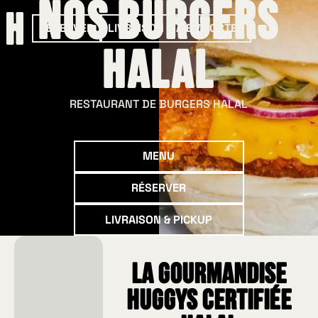
Nos burgers
RÉSERVER
LIVRAISON & À EMPORTER
Halal
RESTAURANT DE BURGERS HALAL
Menu
MENU
Réserver
RÉSERVER
Livraison & Pickup
LIVRAISON & PICKUP
La gourmandise
HUGGYS certifiée