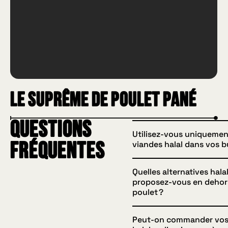
Le Suprême de Poulet Pané
Questions
Utilisez-vous uniquemen
viandes halal dans vos b
fréquentes
Quelles alternatives hala
Oui, tous nos burgers hal
proposez-vous en dehor
sont préparés avec du p
poulet ?
soigneusement sélectio
certifié halal, pour garan
Peut-on commander vos 
En plus des burgers au po