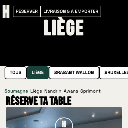
RÉSERVER
LIVRAISON & À EMPORTER
Liège
TOUS
LIÈGE
BRABANT WALLON
BRUXELLE
Soumagne
Liège
Nandrin
Awans
Sprimont
Réserve ta table