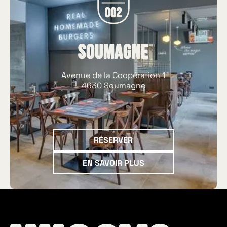
Soumagne
Avenue de la Coopération 1
4630 Soumagne
Réserver
RÉSERVER
En savoir plus
EN SAVOIR PLUS