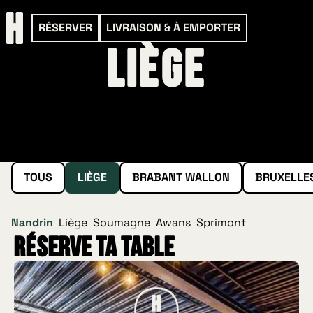
RÉSERVER
LIVRAISON & À EMPORTER
Liège
TOUS
LIÈGE
BRABANT WALLON
BRUXELLE
Nandrin
Liège
Soumagne
Awans
Sprimont
Réserve ta table