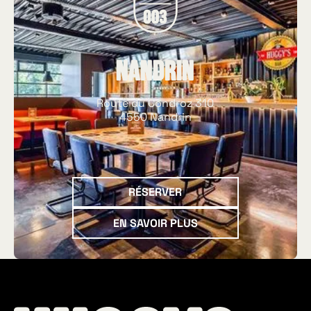
Nandrin
Route du Condroz 310
4550 Nandrin
Réserver
RÉSERVER
En savoir plus
EN SAVOIR PLUS