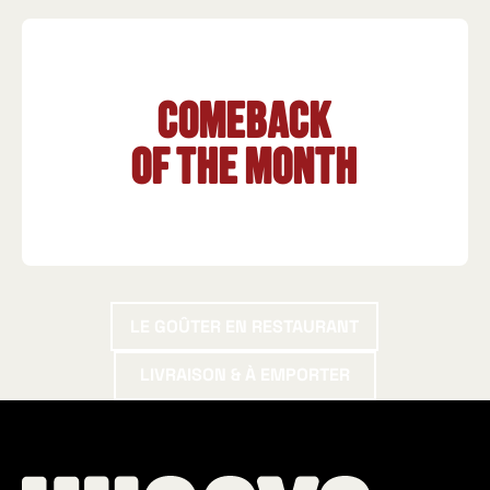
Comeback
of the month
Le goûter en restaurant
LE GOÛTER EN RESTAURANT
livraison & à emporter
LIVRAISON & À EMPORTER