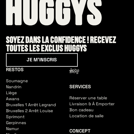
Soyez dans la confidence ! Recevez
toutes les exclus HUGGYS
Je m'inscris
JE M'INSCRIS
RESTOS
Jobs
Blog
Soumagne
SERVICES
Nandrin
Liège
Réserver une table
Awans
Livraison & À Emporter
Bruxelles 1 Arrêt Legrand
Bon cadeau
Bruxelles 2 Arrêt Louise
Location de salle
Sprimont
Gerpinnes
Namur
CONCEPT