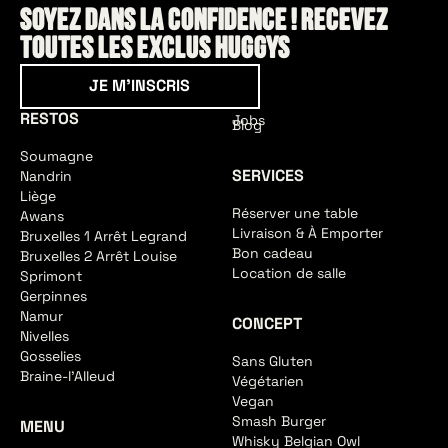
Soyez dans la confidence ! Recevez
toutes les exclus HUGGYS
Je m'inscris
JE M'INSCRIS
RESTOS
Jobs
Blog
Soumagne
SERVICES
Nandrin
Liège
Réserver une table
Awans
Livraison & À Emporter
Bruxelles 1 Arrêt Legrand
Bon cadeau
Bruxelles 2 Arrêt Louise
Location de salle
Sprimont
Gerpinnes
Namur
CONCEPT
Nivelles
Gosselies
Sans Gluten
Braine-l'Alleud
Végétarien
Vegan
Smash Burger
MENU
Whisky Belgian Owl