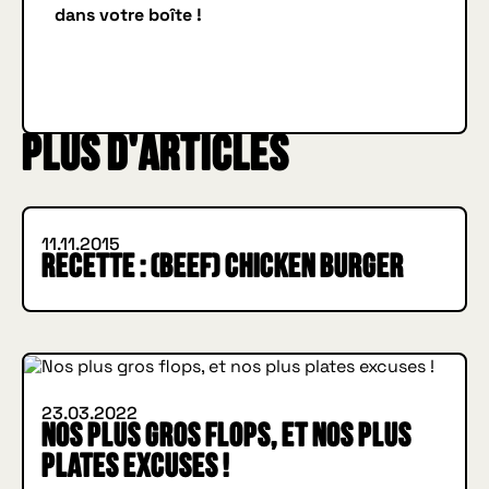
dans votre boîte !
Je m'inscris
JE M'INSCRIS
IN BURGER WE TRUST
Plus d'articles
INSIDE HUGGYS
11.11.2015
Recette : (Beef) Chicken Burger
INSIDE HUGGYS
23.03.2022
Nos plus gros flops, et nos plus
plates excuses !