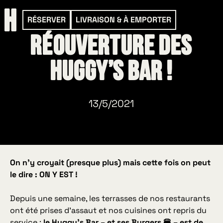
RÉSERVER
LIVRAISON & À EMPORTER
Réouverture des
Huggy’s Bar !
13/5/2021
On n’y croyait (presque plus) mais cette fois on peut
le dire : ON Y EST !
Depuis une semaine, les terrasses de nos restaurants
ont été prises d’assaut et nos cuisines ont repris du
service :
le Huggy’s Bar – et ses Burgers 🍔 – est de