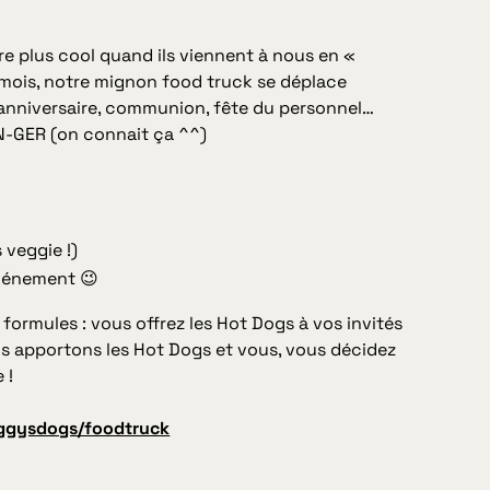
re plus cool quand ils viennent à nous en «
mois, notre mignon food truck se déplace
 anniversaire, communion, fête du personnel…
AN-GER (on connait ça ^^)
veggie !)
vénement 😉
ormules : vous offrez les Hot Dogs à vos invités
 apportons les Hot Dogs et vous, vous décidez
 !
gysdogs/foodtruck