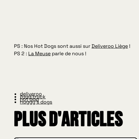
PS : Nos Hot Dogs sont aussi sur
Deliveroo Liège
!
PS 2 :
La Meuse
parle de nous !
deliveroo
food truck
hot dog
huggy's dogs
Plus d'articles
INSIDE HUGGYS