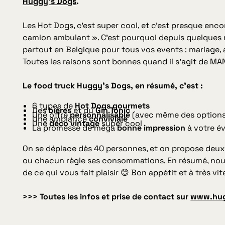
Huggy’s Dogs
.
Les Hot Dogs, c’est super cool, et c’est presque enco
camion ambulant ». C’est pourquoi depuis quelques 
partout en Belgique pour tous vos events : mariage,
Toutes les raisons sont bonnes quand il s’agit de M
Le food truck Huggy’s Dogs, en résumé, c’est :
6 types de
Hot Dogs gourmets
Des
bières
et du
Gin Tonic
Une offre
personnalisable
(avec même des options 
Une ambiance
conviviale
Une
déco vintage
super cool
La promesse de méga
bonne impression
à votre é
On se déplace dès 40 personnes, et on propose deux f
ou chacun règle ses consommations. En résumé, nous
de ce qui vous fait plaisir 😊 Bon appétit et à très vite
>>> Toutes les infos et prise de contact sur
www.hug