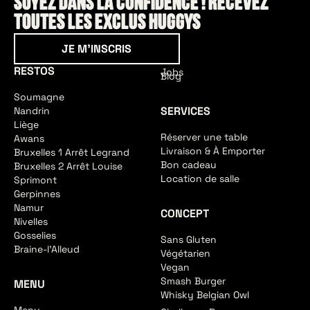
Soyez dans la confidence ! Recevez
toutes les exclus HUGGYS
Je m'inscris
JE M'INSCRIS
RESTOS
Jobs
Blog
Soumagne
SERVICES
Nandrin
Liège
Réserver une table
Awans
Livraison & À Emporter
Bruxelles 1 Arrêt Legrand
Bon cadeau
Bruxelles 2 Arrêt Louise
Location de salle
Sprimont
Gerpinnes
Namur
CONCEPT
Nivelles
Gosselies
Sans Gluten
Braine-l'Alleud
Végétarien
Vegan
Smash Burger
MENU
Whisky Belgian Owl