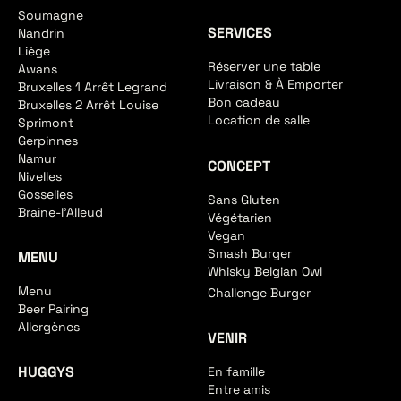
Soumagne
SERVICES
Nandrin
Liège
Réserver une table
Awans
Livraison & À Emporter
Bruxelles 1 Arrêt Legrand
Bon cadeau
Bruxelles 2 Arrêt Louise
Location de salle
Sprimont
Gerpinnes
Namur
CONCEPT
Nivelles
Gosselies
Sans Gluten
Braine-l'Alleud
Végétarien
Vegan
Smash Burger
MENU
Whisky Belgian Owl
Menu
Challenge Burger
Beer Pairing
Allergènes
VENIR
HUGGYS
En famille
Entre amis