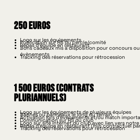
250 euros
Logo sur les équipements
Publication sur RS du cercle/comité
Repas d'équipe en restaurant
Bons cadeaux mis à disposition pour concours ou
évènements
Tracking des réservations pour rétrocession
1 500 euros (contrats
pluriannuels)
Logo sur les équipements de plusieurs équipes
Bâches ou panneaux le long du terrain
Activation lors d'évènements et/ou match import
Communication sur RS du club
Logo sur site internet du club avec lien vers notre
Repas d'équipe en restaurant (min contractuel par
Tracking des réservations pour retrocession