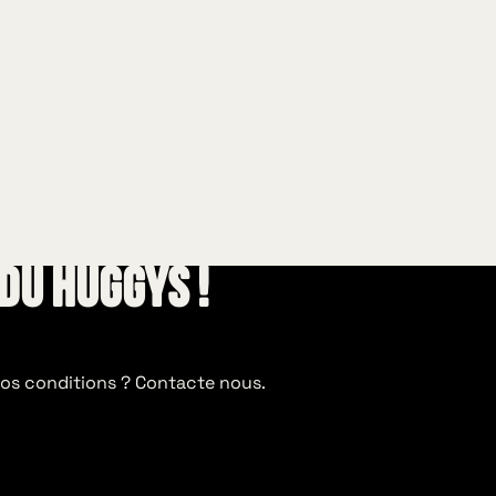
du huggys !
 nos conditions ? Contacte nous.