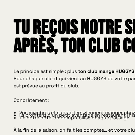
tu reçois notre 
après, ton club 
Le principe est simple : plus
ton club mange HUGGYS
Pour chaque client qui vient au HUGGYS de votre p
est prévue au profit du club.
Concrètement :
Vos membres et supporters viennent manger chez
Ils profitent d’un petit avantage en restaurant (hist
De notre côté, on comptabilise chaque passage
À la fin de la saison, on fait les comptes… et votre c