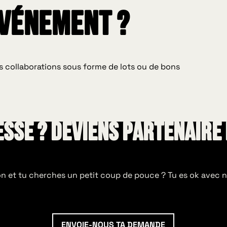
événement ?
s collaborations sous forme de lots ou de bons
esse ? deviens partenaire 
ion et tu cherches un petit coup de pouce ? Tu es ok avec
EnvoiE-NOUS TA DEMANDE
ENVOIE-NOUS TA DEMANDE