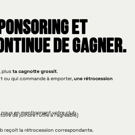
sponsoring et
continue de gagner.
, plus
ta cagnotte grossit
.
art ou qui commande à emporter,
une rétrocession
 nous en mentionnant votre club
oire de joindre l’utile à l’agréable)
lub reçoit la rétrocession correspondante.