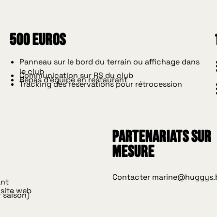
500 Euros
Panneau sur le bord du terrain ou affichage dans
le club
Communication sur RS du club
Repas d'équipe en restaurant
Tracking des réservations pour rétrocession
partenariats sur
mesure
Contacter marine@huggys.
ant
 site web
 saison)