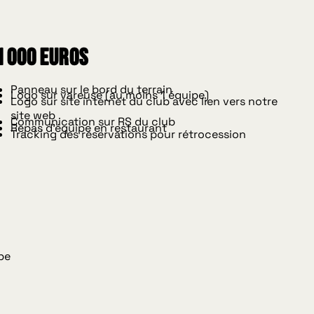
1 000 euros
Panneau sur le bord du terrain
Logo sur vareuse (au moins 1 équipe)
Logo sur site internet du club avec lien vers notre
site web
Communication sur RS du club
Repas d'équipe en restaurant
Tracking des réservations pour rétrocession
be