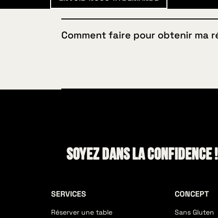
Comment faire pour obtenir ma r
Pour que la visite d’un membre de ton club
faut absolument que la réservation ait eu li
fonctionné ou si tu as effectué une com
capture d'écran des détails de ta comma
sponsoring@huggys.be.
Soyez dans la confidence 
SERVICES
CONCEPT
Réserver une table
Sans Gluten