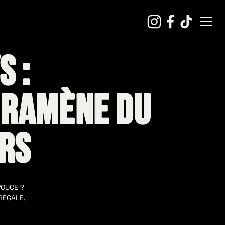
s :
e ramène du
ers
POUCE ?
RÉGALE.