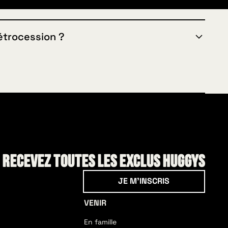
étrocession ?
 soit bien prise en compte dans ta rétrocession, il
eu via le lien spécifique à ton club. Si ça n'a pas
mande à emporter, tu peux toujours envoyer une
nde ou une photo de ta souche à
! Recevez toutes les exclus HUGGYS
Je m'inscris
JE M'INSCRIS
VENIR
En famille