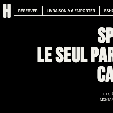
RÉSERVER
LIVRAISON & À EMPORTER
ESH
sp
le seul pa
ca
TU ES 
MONTAN