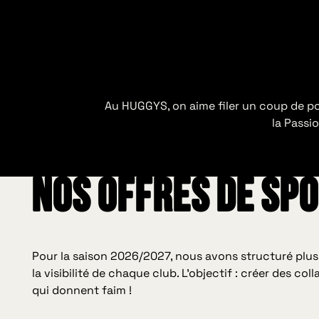
Au HUGGYS, on aime filer un coup de po
la
Passio
Nos offres de sp
Pour la saison 2026/2027, nous avons structuré plusie
la visibilité de chaque club. L’objectif : créer des co
qui donnent faim !