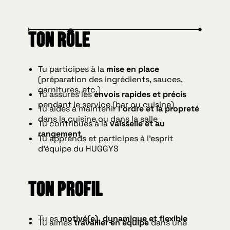
Ton rôle
Tu participes à la
mise en place
(préparation des ingrédients, sauces,
garnitures, etc.)
Tu assures les
envois rapides et précis
pendant le service (bar ou cuisine)
Tu aides à maintenir
l’ordre et la propreté
dans la cuisine ou dans la salle
Tu contribues à la
vaisselle et au
rangement
Tu apprends et participes à l’esprit
d’équipe du HUGGYS
Ton profil
Tu es
motivé(e), dynamique et flexible
Tu aimes
travailler en équipe
dans une