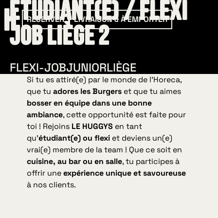
Étudiant(e) / Flexi
RÉSERVER
LIVRAISON & À EMPORTER
Job Liège 2
FLEXI-JOB
JUNIOR
LIÈGE
Si tu es attiré(e) par le monde de l’Horeca,
que tu
adores les Burgers
et que tu aimes
bosser en équipe dans une bonne
ambiance
, cette opportunité est faite pour
toi ! Rejoins
LE HUGGYS
en tant
qu’
étudiant(e) ou flexi
et deviens un(e)
vrai(e) membre de la team ! Que ce soit en
cuisine, au bar ou en salle
, tu participes à
offrir une
expérience unique et savoureuse
à nos clients.