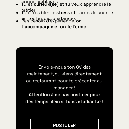
bonne ambiance
Tu es
curieux(se)
et tu veux apprendre le
métier
Tu gères bien le
stress
et gardes le sourire
en toutes circonstances
Pas besoin d’expérience,
on
t’accompagne et on te forme
!
Envoie-nous ton CV dès
maintenant, ou viens directement
au restaurant pour te présenter au
manager !
Attention à ne pas postuler pour
des temps plein si tu es étudiant.e !
Postuler
POSTULER