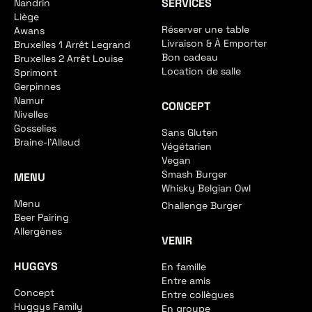
SERVICES
Nandrin
Liège
Réserver une table
Awans
Livraison & À Emporter
Bruxelles 1 Arrêt Legrand
Bon cadeau
Bruxelles 2 Arrêt Louise
Location de salle
Sprimont
Gerpinnes
Namur
CONCEPT
Nivelles
Gosselies
Sans Gluten
Braine-l'Alleud
Végétarien
Vegan
Smash Burger
MENU
Whisky Belgian Owl
Menu
Challenge Burger
Beer Pairing
Allergènes
VENIR
HUGGYS
En famille
Entre amis
Concept
Entre collègues
Huggys Family
En groupe