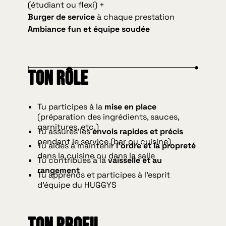
(étudiant ou flexi) +
Burger de service
à chaque prestation
Ambiance fun et équipe soudée
Ton rôle
Tu participes à la
mise en place
(préparation des ingrédients, sauces,
garnitures, etc.)
Tu assures les
envois rapides et précis
pendant le service (bar ou cuisine)
Tu aides à maintenir
l’ordre et la propreté
dans la cuisine ou dans la salle
Tu contribues à la
vaisselle et au
rangement
Tu apprends et participes à l’esprit
d’équipe du HUGGYS
Ton profil