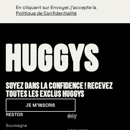
En cliquant sur Envoyer, j'accepte la
Politique de Confidentialité
Soyez dans la confidence ! Recevez
toutes les exclus HUGGYS
Je m'inscris
JE M'INSCRIS
RESTOS
Jobs
Blog
Soumagne