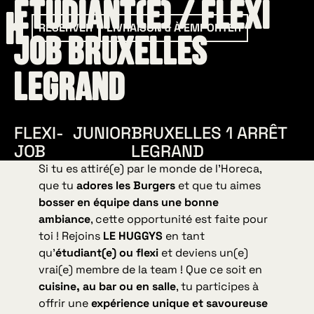
Étudiant(e) / Flexi
RÉSERVER
LIVRAISON & À EMPORTER
Job Bruxelles
Legrand
FLEXI-
JUNIOR
BRUXELLES 1 ARRÊT
JOB
LEGRAND
Si tu es attiré(e) par le monde de l’Horeca,
que tu
adores les Burgers
et que tu aimes
bosser en équipe dans une bonne
ambiance
, cette opportunité est faite pour
toi ! Rejoins
LE HUGGYS
en tant
qu’
étudiant(e) ou flexi
et deviens un(e)
vrai(e) membre de la team ! Que ce soit en
cuisine, au bar ou en salle
, tu participes à
offrir une
expérience unique et savoureuse