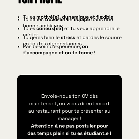
Tu es
motivé(e), dynamique et flexible
Tu aimes
travailler en équipe
dans une
bonne ambiance
Tu es
curieux(se)
et tu veux apprendre le
métier
Tu gères bien le
stress
et gardes le sourire
en toutes circonstances
Pas besoin d’expérience,
on
t’accompagne et on te forme
!
Envoie-nous ton CV dès
maintenant, ou viens directement
au restaurant pour te présenter au
manager !
Attention à ne pas postuler pour
des temps plein si tu es étudiant.e !