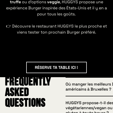
truffe
ou d’options
veggie
, HUGGYS propose une
expérience Burger inspirée des États-Unis et il y en a
pour tous les goûts.
👉 Découvre le restaurant HUGGYS le plus proche et
viens tester ton prochain Burger préféré.
RÉSERVE TA TABLE ICI !
RÉSERVE TA TABLE ICI !
Frequently
Où manger les meilleurs
américains à Bruxelles ?
asked
questions
HUGGYS propose-t-il des
HUGGYS dispose de deux
végétariennes/vegan ou
à Bruxelles : l'Arrêt Legra
gluten à toute heure ?