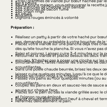
2X150 grammes de viande pur bœuf hachée par le
Sel & poivre
Sauce poivre maison, vous retrouverez la recette
i
2X2 tranches de Cheddar Chili Sambal
2X2 tranches de bacon fumé
2X2 onion rings
2X oeufs
Roquette
Oignons rouges émincés à volonté
Préparation :
Réalisez un patty à partir de votre haché pur bœuf 
pas, demandez au préalable à votre boucher de le 
Placez votre viande sur une plancha déjà très chau
dès qu’elle touche la plancha. Si vous n’avez pas 
Salez et poivrez. Laissez cuire 3-4 minutes sur la 
Retournez la viande et placez dessus les deux tra
minutes. N’hésitez pas à poser une cloche sur les 
Simultanément, faites rissoler les tranches de baco
croustillantes.
Dans une poêle chaude beurrée, brisez les deux œuf
laissez cuire quelques minutes, jusqu’à ce que le d
Passez les Onion rings à la friteuse.
Passez vos pains au four quelques minutes (ou au t
croustillants.
Coupez les pains en deux et saucez-les de sauce au
soupe sur chaque face.
Placez sur le pain du bas la viande grillée avec le
et l’oignon rouge émincé.
Placez ensuite délicatement l’œuf à cheval et term
Refermez délicatement le pain.