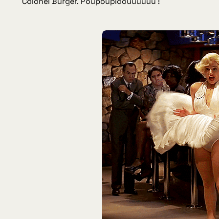
Colonel Burger.
Poupoupidouuuuuu !