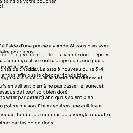
s soins de votre boucher
ci
.
à l’aide d’une presse à viande. Si vous n’en avez
faire pour vous.
de et légèrement huilée. La viande doit crépiter
de plancha, réalisez cette étape dans une poêle.
première face.
nches de cheddar. Laissez à nouveau cuire 3-4
viandes, afin que le cheddar fonde bien.
n, jusqu’à ‘à ce qu’elles soient bien dorées et
s en veillant bien à ne pas casser le jaune, et
essous de l’œuf soit bien doré.
oaster par défaut) afin qu’ils soient bien
 poivre maison. Etalez environ une cuillère à
 cheddar fondu, les tranches de bacon, la roquette
inez par les onion rings.