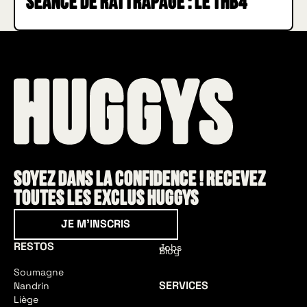
Séance de rattrapage : le THB4
Soyez dans la confidence ! Recevez
toutes les exclus HUGGYS
Je m'inscris
JE M'INSCRIS
RESTOS
Jobs
Blog
Soumagne
SERVICES
Nandrin
Liège