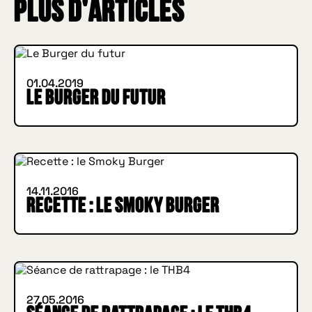
Plus d'articles
INSIDE HUGGYS
01.04.2019
Le Burger du futur
IN BURGER WE TRUST
INSIDE HUGGYS
14.11.2016
Recette : le Smoky Burger
INSIDE HUGGYS
27.05.2016