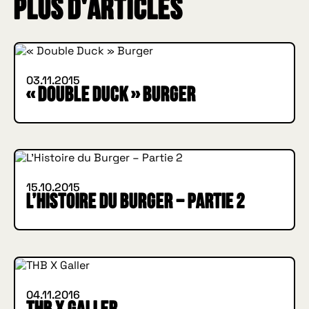
Plus d'articles
INSIDE HUGGYS
03.11.2015
« Double Duck » Burger
IN BURGER WE TRUST
INSIDE HUGGYS
15.10.2015
L’Histoire du Burger – Partie 2
INSIDE HUGGYS
04.11.2016