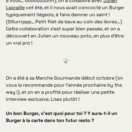
à vous… booouuuuhh), on a collaboré avec
Julien
Lapraille
cet été, et il nous avait concocté un Burger
typiquement liégeois, à faire damner un saint !
(
Slllurrrppp… Petit filet de bave au coin des lèvres…)
Cette collaboration s’est super bien passée, et on a
découvert en Julien un nouveau poto, en plus d’être
un vrai pro !
On a été à sa Marche Gourmande début octobre (on
vous la recommande pour l’année prochaine by the
way !), et on en a profité pour réaliser une petite
interview exclusive. Lisez plutôt !
Un bon Burger, c’est quoi pour toi ? Y aura-t-il un
Burger à la carte dans ton futur resto ?