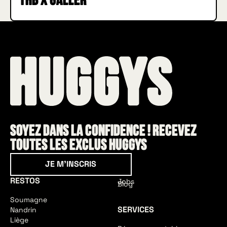
THB X Galler
Soyez dans la confidence ! Recevez
toutes les exclus HUGGYS
Je m'inscris
JE M'INSCRIS
RESTOS
Jobs
Blog
Soumagne
SERVICES
Nandrin
Liège