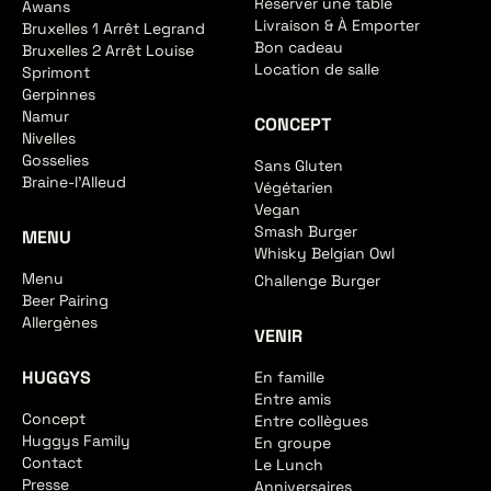
Réserver une table
Awans
Livraison & À Emporter
Bruxelles 1 Arrêt Legrand
Bon cadeau
Bruxelles 2 Arrêt Louise
Location de salle
Sprimont
Gerpinnes
Namur
CONCEPT
Nivelles
Gosselies
Sans Gluten
Braine-l'Alleud
Végétarien
Vegan
Smash Burger
MENU
Whisky Belgian Owl
Menu
Challenge Burger
Beer Pairing
Allergènes
VENIR
HUGGYS
En famille
Entre amis
Concept
Entre collègues
Huggys Family
En groupe
Contact
Le Lunch
Presse
Anniversaires