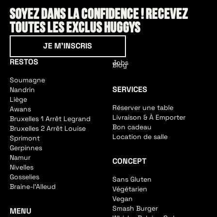
Soyez dans la confidence ! Recevez
toutes les exclus HUGGYS
Je m'inscris
JE M'INSCRIS
RESTOS
Jobs
Blog
Soumagne
SERVICES
Nandrin
Liège
Réserver une table
Awans
Livraison & À Emporter
Bruxelles 1 Arrêt Legrand
Bon cadeau
Bruxelles 2 Arrêt Louise
Location de salle
Sprimont
Gerpinnes
Namur
CONCEPT
Nivelles
Gosselies
Sans Gluten
Braine-l'Alleud
Végétarien
Vegan
Smash Burger
MENU