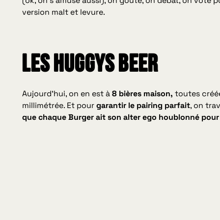
(ok, on s’amuse aussi), on goûte, on débat, on vote p
version malt et levure.
Les HUGGYS BEER
Aujourd’hui, on en est à
8 bières maison,
toutes créée
millimétrée. Et pour
garantir le pairing parfait
, on tra
que chaque Burger ait son alter ego houblonné pou