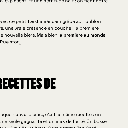
ux explosent. Et une certitude naît : on tient notre
vec ce petit twist américain grâce au houblon
e, une vraie présence en bouche : la première
ne nouvelle bière. Mais bien l
a première au monde
 True story.
recettes de
aque nouvelle bière, c’est la même recette : un
… une seule gagnante et un max de fierté. On bosse