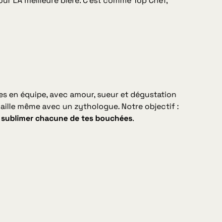
our LA meilleure bière. C’est comme Top Chef,
s en équipe, avec amour, sueur et dégustation
vaille même avec un zythologue. Notre objectif :
r sublimer chacune de tes bouchées
.