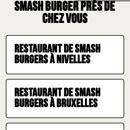
Smash burger près de
revient parfois comme B
mois avec des recettes o
Nos steaks sont smashés
chez vous
pour obtenir une croûte 
et caramélisée, avec du
pur origine belge.
Restaurant de smash
burgers à Nivelles
Restaurant de smash
burgers à Bruxelles