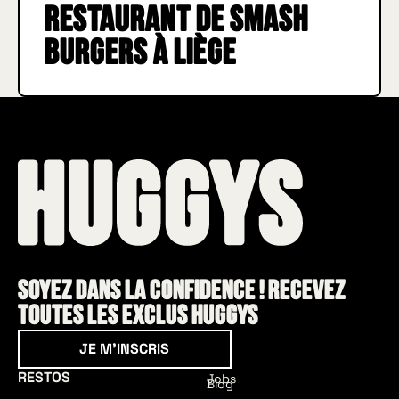
Restaurant de smash
burgers à Liège
Soyez dans la confidence ! Recevez
toutes les exclus HUGGYS
Je m'inscris
JE M'INSCRIS
RESTOS
Jobs
Blog