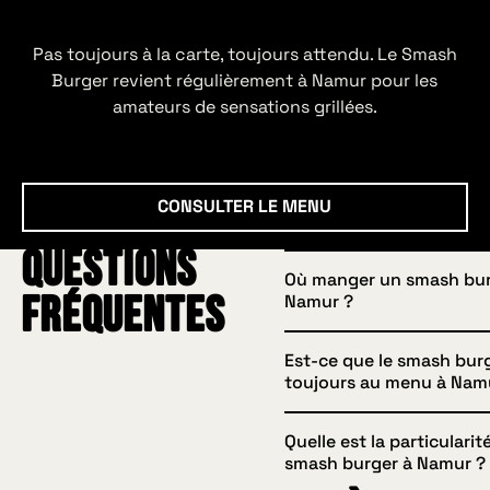
Pas toujours à la carte, toujours attendu. Le Smash
Burger revient régulièrement à Namur pour les
amateurs de sensations grillées.
Consulter le menu
CONSULTER LE MENU
Questions
Où manger un smash bur
Namur ?
fréquentes
Est-ce que le smash burg
Chez HUGGYS, nous pro
toujours au menu à Nam
smash burger croustillan
caramélisé, servi dans u
Quelle est la particularit
bun moelleux, disponibl
Non, il est surtout propo
smash burger à Namur ?
dans notre formule lunc
dans notre formule lunch