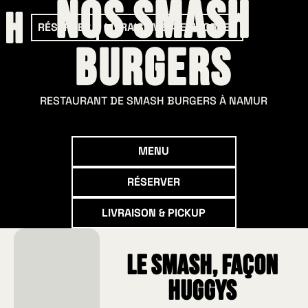
Nos smash
RÉSERVER
LIVRAISON & À EMPORTER
burgers
RESTAURANT DE SMASH BURGERS À NAMUR
Menu
MENU
Réserver
RÉSERVER
Livraison & Pickup
LIVRAISON & PICKUP
Le Smash, façon
HUGGYS