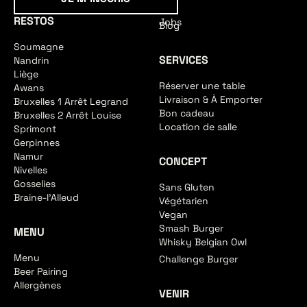
RESTOS
Jobs
Blog
Soumagne
SERVICES
Nandrin
Liège
Réserver une table
Awans
Livraison & À Emporter
Bruxelles 1 Arrêt Legrand
Bon cadeau
Bruxelles 2 Arrêt Louise
Location de salle
Sprimont
Gerpinnes
Namur
CONCEPT
Nivelles
Gosselies
Sans Gluten
Braine-l'Alleud
Végétarien
Vegan
Smash Burger
MENU
Whisky Belgian Owl
Menu
Challenge Burger
Beer Pairing
Allergènes
VENIR