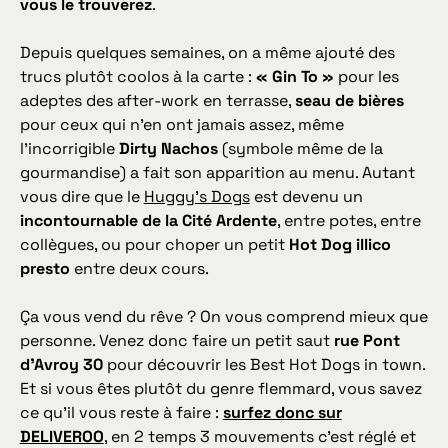
vous le trouverez
.
Depuis quelques semaines, on a même ajouté des
trucs plutôt coolos à la carte :
« Gin To »
pour les
adeptes des after-work en terrasse,
seau de bières
pour ceux qui n’en ont jamais assez, même
l’incorrigible
Dirty Nachos
(symbole même de la
gourmandise) a fait son apparition au menu. Autant
vous dire que le
Huggy’s Dogs
est devenu un
incontournable de la Cité Ardente
, entre potes, entre
collègues, ou pour choper un petit
Hot Dog illico
presto
entre deux cours.
Ça vous vend du rêve ? On vous comprend mieux que
personne. Venez donc faire un petit saut
rue Pont
d’Avroy 30
pour découvrir les
Best Hot Dogs in town
.
Et si vous êtes plutôt du genre flemmard, vous savez
ce qu’il vous reste à faire :
surfez donc sur
DELIVEROO
, en 2 temps 3 mouvements c’est réglé et