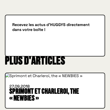
Recevez les actus d'HUGGYS directement
dans votre boîte !
Je m'inscris
JE M'INSCRIS
INSIDE HUGGYS
Plus d'articles
WHAT'S NEW
27.09.2018
Sprimont et Charleroi, the
« NEWBIES »
IN BURGER WE TRUST