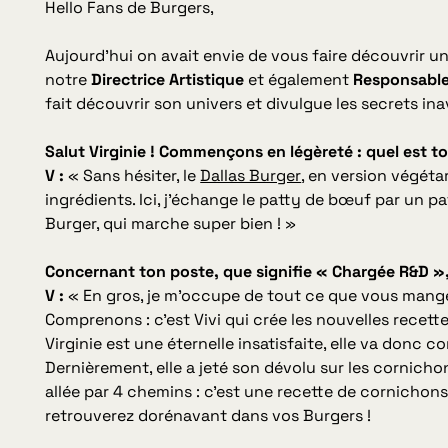
Hello Fans de Burgers,
Aujourd’hui on avait envie de vous faire découvrir un a
notre
Directrice Artistique
et également
Responsable
fait découvrir son univers et divulgue les secrets i
Salut Virginie ! Commençons en légèreté : quel est t
V :
« Sans hésiter, le
Dallas Burger
, en version végéta
ingrédients. Ici, j’échange le patty de bœuf par un 
Burger, qui marche super bien ! »
Concernant ton poste, que signifie « Chargée R&D »
V :
« En gros, je m’occupe de tout ce que vous mange
Comprenons : c’est Vivi qui crée les nouvelles recett
Virginie est une éternelle insatisfaite, elle va donc c
Dernièrement, elle a jeté son dévolu sur les cornichons
allée par 4 chemins : c’est une recette de cornicho
retrouverez dorénavant dans vos Burgers !