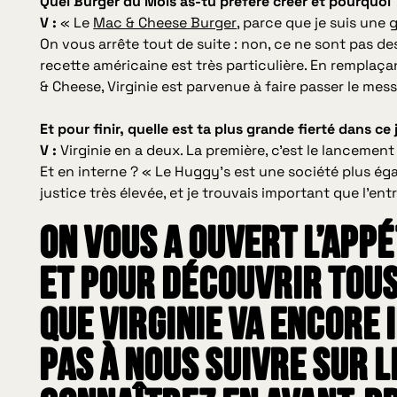
Quel Burger du Mois as-tu préféré créer et pourquoi 
V :
« Le
Mac & Cheese Burger
, parce que je suis une
On vous arrête tout de suite : non, ce ne sont pas de
recette américaine est très particulière. En remplaç
& Cheese, Virginie est parvenue à faire passer le mes
Et pour finir, quelle est ta plus grande fierté dans ce 
V :
Virginie en a deux. La première, c’est le lancemen
Et en interne ?
« Le Huggy’s est une société plus égali
justice très élevée, et je trouvais important que l’e
On vous a ouvert l’appé
Et pour découvrir tou
que Virginie va encore 
pas à nous suivre sur l