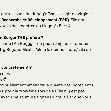
utre visage du Huggy’s Bar : il s’agit de Virginie,
 Recherche et Développement (R&D)
. Elle nous
navoués des recettes du Huggy’s Bar 😏
on Burger THB préféré ?
rienne ! Au Huggy’s, on peut remplacer tous les
patty Beyond Meat. J’aime le combo sucré/salé du
, concrètement ?
z ! ».
es 😍
ontinuellement améliorer la qualité des ingrédients.
, pour la troisième fois déjà ! Elle n’y est pas
ns avec une saumure signée Huggy’s Bar que vous