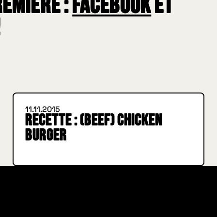
remière :
Facebook
et
!
IN BURGER WE TRUST
INSIDE HUGGYS
11.11.2015
Recette : (Beef) Chicken
Burger