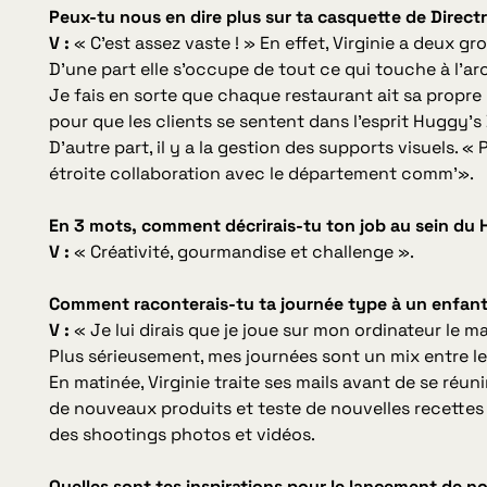
Peux-tu nous en dire plus sur ta casquette de Directr
V :
« C’est assez vaste ! »
En effet, Virginie a deux gr
D’une part elle s’occupe de tout ce qui touche à l’arc
Je fais en sorte que chaque restaurant ait sa propr
pour que les clients se sentent dans l’esprit Huggy’s 
D’autre part, il y a la gestion des supports visuels.
« P
étroite collaboration avec le département comm’».
En 3 mots, comment décrirais-tu ton job au sein du 
V :
« Créativité, gourmandise et challenge ».
Comment raconterais-tu ta journée type à un enfant
V :
« Je lui dirais que je joue sur mon ordinateur le m
Plus sérieusement, mes journées sont un mix entre le
En matinée, Virginie traite ses mails avant de se réuni
de nouveaux produits et teste de nouvelles recettes (
des shootings photos et vidéos.
Quelles sont tes inspirations pour le lancement de n