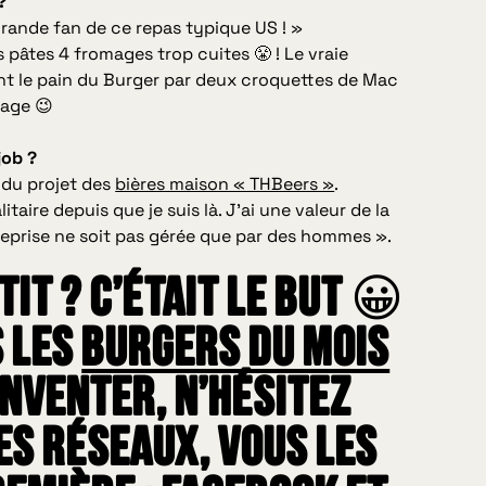
?
 grande fan de ce repas typique US ! »
s pâtes 4 fromages trop cuites 😤 ! Le vraie
ant le pain du Burger par deux croquettes de Mac
sage 😉
job ?
t du projet des
bières maison « THBeers »
.
taire depuis que je suis là. J’ai une valeur de la
ntreprise ne soit pas gérée que par des hommes ».
tit ? C’était le but 😀
s les
Burgers du mois
inventer, n’hésitez
es réseaux, vous les