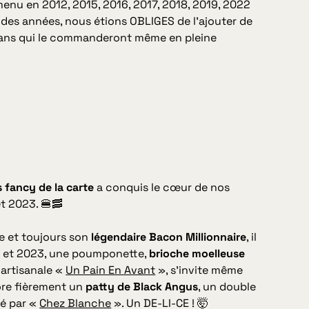
menu en 2012, 2015, 2016, 2017, 2018, 2019, 2022
l des années, nous étions OBLIGES de l’ajouter de
 fans qui le commanderont même en pleine
s fancy de la carte
a conquis le cœur de nos
t 2023. 🍔🥓
e et toujours son
légendaire Bacon Millionnaire
, il
2 et 2023, une poumponette,
brioche moelleuse
 artisanale «
Un Pain En Avant
», s’invite même
bore fièrement un
patty de Black Angus
, un double
sé par «
Chez Blanche
». Un DE-LI-CE ! 🤯