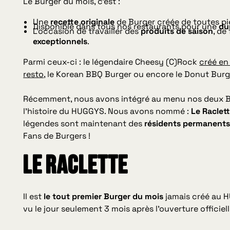
Le Burger du mois, c’est :
Une
recette originale
de Burger créée de toutes pi
Disponible dans tous nos restaurants pour une
dur
L’occasion de travailler des
produits de saison
, de
exceptionnels
.
Parmi ceux-ci : le légendaire Cheesy (C)Rock
créé en
resto
, le Korean BBQ Burger ou encore le Donut Burg
Récemment, nous avons intégré au menu nos deux Bu
l’histoire du HUGGYS. Nous avons nommé :
Le Raclet
légendes sont maintenant des
résidents permanent
Fans de Burgers !
LE RACLETTE
Il est
le tout premier Burger du mois
jamais créé au HU
vu le jour seulement 3 mois après l’ouverture officiel