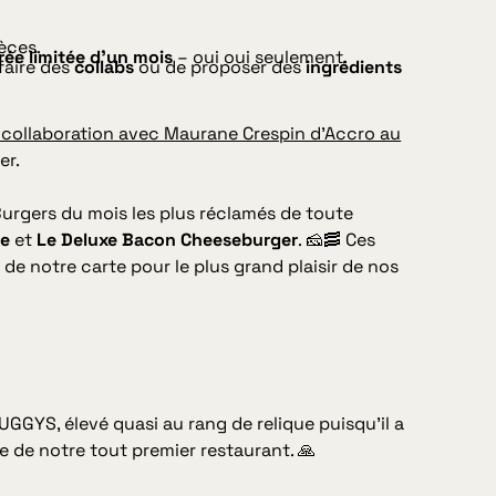
èces.
ée limitée d’un mois
– oui oui seulement.
 faire des
collabs
ou de proposer des
ingrédients
 collaboration avec Maurane Crespin d’Accro au
er.
rgers du mois les plus réclamés de toute
te
et
Le Deluxe Bacon Cheeseburger
. 🧀🥓 Ces
s
de notre carte pour le plus grand plaisir de nos
GGYS, élevé quasi au rang de relique puisqu’il a
le de notre tout premier restaurant. 🙏